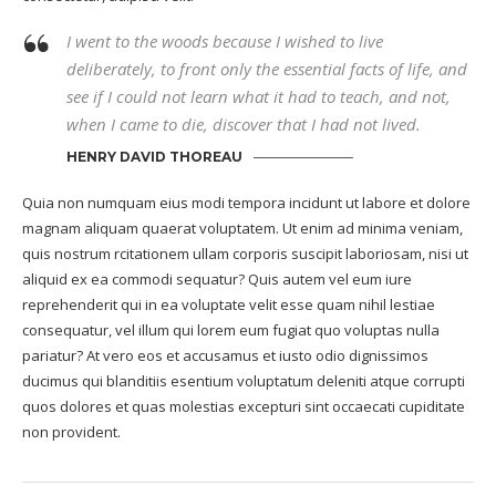
I went to the woods because I wished to live
deliberately, to front only the essential facts of life, and
see if I could not learn what it had to teach, and not,
when I came to die, discover that I had not lived.
HENRY DAVID THOREAU
Quia non numquam eius modi tempora incidunt ut labore et dolore
magnam aliquam quaerat voluptatem. Ut enim ad minima veniam,
quis nostrum rcitationem ullam corporis suscipit laboriosam, nisi ut
aliquid ex ea commodi sequatur? Quis autem vel eum iure
reprehenderit qui in ea voluptate velit esse quam nihil lestiae
consequatur, vel illum qui lorem eum fugiat quo voluptas nulla
pariatur? At vero eos et accusamus et iusto odio dignissimos
ducimus qui blanditiis esentium voluptatum deleniti atque corrupti
quos dolores et quas molestias excepturi sint occaecati cupiditate
non provident.