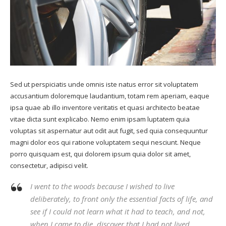
Sed ut perspiciatis unde omnis iste natus error sit voluptatem
accusantium doloremque laudantium, totam rem aperiam, eaque
ipsa quae ab illo inventore veritatis et quasi architecto beatae
vitae dicta sunt explicabo. Nemo enim ipsam luptatem quia
voluptas sit aspernatur aut odit aut fugit, sed quia consequuntur
magni dolor eos qui ratione voluptatem sequi nesciunt. Neque
porro quisquam est, qui dolorem ipsum quia dolor sit amet,
consectetur, adipisci velit.
I went to the woods because I wished to live
deliberately, to front only the essential facts of life, and
see if I could not learn what it had to teach, and not,
when I came to die, discover that I had not lived.